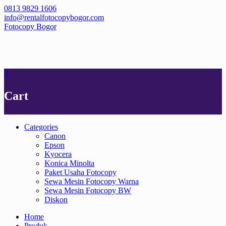
Skip
0813 9829 1606
to
info@rentalfotocopybogor.com
content
Fotocopy Bogor
0
Cart
Categories
Canon
Epson
Kyocera
Konica Minolta
Paket Usaha Fotocopy
Sewa Mesin Fotocopy Warna
Sewa Mesin Fotocopy BW
Diskon
Home
Produk